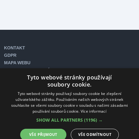
KONTAKT
GDPR
MAPA WEBU
COOKIES NASTAVENÍ
Tyto webové stránky používají
soubory cookie.
Newsletter
Tyto webové stránky používají soubory cookie ke zlepšení
uživatelského zážitku. Používáním našich webových stránek
souhlasíte se všemi soubory cookie v souladu s našimi zásadami
Chci odebírat newsletter
používání souborů cookie.
Více informací
SHOW ALL PARTNERS
(1196) →
Sociální média
Facebook
Instagram
TripAdvisor
VŠE PŘIJMOUT
VŠE ODMÍTNOUT