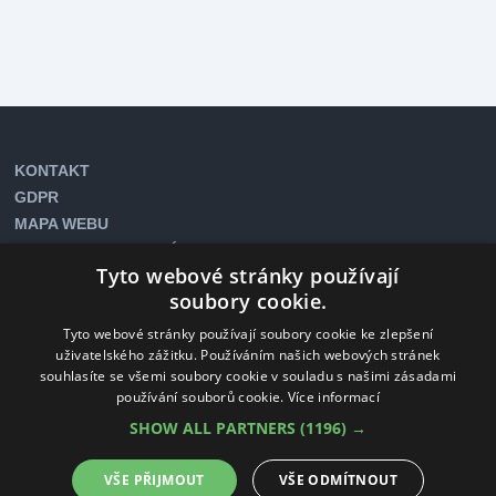
KONTAKT
GDPR
MAPA WEBU
COOKIES NASTAVENÍ
Tyto webové stránky používají
soubory cookie.
Newsletter
Tyto webové stránky používají soubory cookie ke zlepšení
uživatelského zážitku. Používáním našich webových stránek
souhlasíte se všemi soubory cookie v souladu s našimi zásadami
Chci odebírat newsletter
používání souborů cookie.
Více informací
SHOW ALL PARTNERS
(1196) →
Sociální média
Facebook
Instagram
TripAdvisor
VŠE PŘIJMOUT
VŠE ODMÍTNOUT